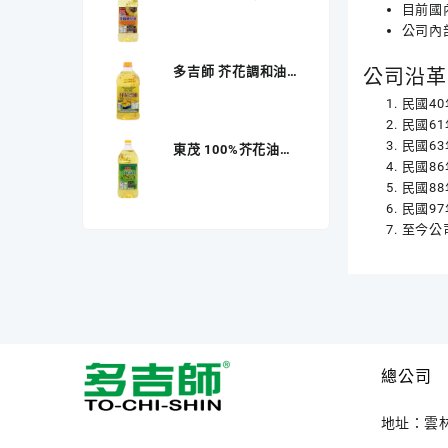
目前國
1.5L
公司內部
多吉師 芥花調和油
公司沿革
2L
民國4
民國6
民國6
東茂 100%芥花油
民國8
1.5L
民國8
民國9
至今公
總公司
地址：雲