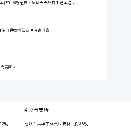
製作3~6噸芝麻，並且天天都有生產製造。
期使用扁擔挑著麻油沿路叫賣。
立營業所。
南部營業所
22號
地址：高雄市燕巢區安林六街33號