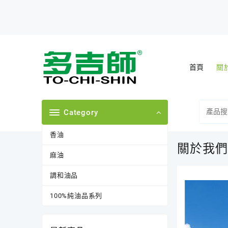
Skip
to
content
首頁
關
Category
香油
關於我們
麻油
調和油品
100%純油品系列