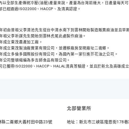
內以全部生產傳統冷壓(油壓)產量來說，產量為台灣前幾大，日產量每天可
已經通過ISO22000、HACCP、及清真認證。
0年初由曾祖父李清池先生從台中清水南下到雲林開始製造販賣麻油並且早
1年祖父李祈謀先生開始到雲林虎尾此處製作麻油。
3年成立東茂農產加工廠。
6年成立東茂製油廠實業有限公司，並遷移廠房至現廠址二崙鄉。
8年成立多倫多國際股份有限公司，為國內第一家引進芥花油之公司。
7年公司整頓縮編為多吉師食品有限公司。
司已獲得ISO22000、HACCP、HALAL清真等驗證，並且於新北及高雄成
北部營業所
林縣二崙鄉大義村田中路23號
地址：新北市三峽區隆恩街178巷