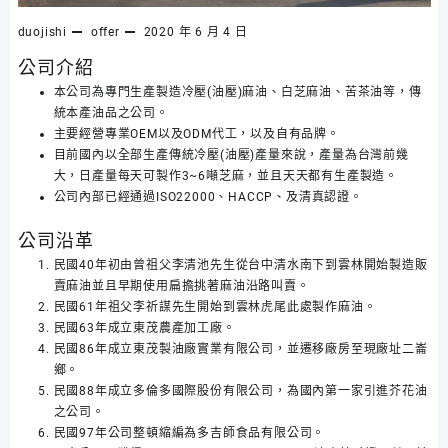
duojishi
offer
2020 年 6 月 4 日
公司介紹
本公司為專門生產製造冷壓(油壓)麻油、白芝麻油、苦茶油等，傳
統本產油品之公司。
主要經營專業OEM以及ODM代工，以及自有品牌。
目前國內以全部生產傳統冷壓(油壓)產量來說，產量為台灣前幾
大，日產量每天可製作3~6噸芝麻，並且天天都有生產製造。
公司內部已經通過ISO22000、HACCP、及清真認證。
公司沿革
民國40年初由曾祖父李清池先生從台中清水南下到雲林開始製造販
賣麻油並且早期使用扁擔挑著麻油沿路叫賣。
民國61年祖父李祈謀先生開始到雲林虎尾此處製作麻油。
民國63年成立東茂農產加工廠。
民國86年成立東茂製油廠實業有限公司，並遷移廠房至現廠址二崙
鄉。
民國88年成立多倫多國際股份有限公司，為國內第一家引進芥花油
之公司。
民國97年公司整頓縮編為多吉師食品有限公司。