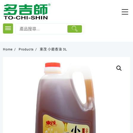
Skip
to
content
Home
Products
東茂 小磨香油 3L