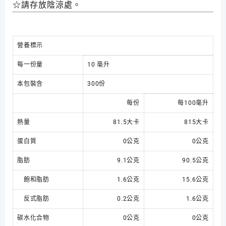
☆請存放陰涼處。
營養標示
每一份量
10 毫升
本包裝含
300份
每份
每100毫升
熱量
81.5大卡
815大卡
蛋白質
0公克
0公克
脂肪
9.1公克
90.5公克
飽和脂肪
1.6公克
15.6公克
反式脂肪
0.2公克
1.6公克
碳水化合物
0公克
0公克