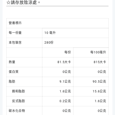
☆請存放陰涼處。
營養標示
每一份量
10 毫升
本包裝含
280份
每份
每100毫升
熱量
81.5大卡
815大卡
蛋白質
0公克
0公克
脂肪
9.1公克
90.5公克
飽和脂肪
1.6公克
15.6公克
反式脂肪
0.2公克
1.6公克
碳水化合物
0公克
0公克