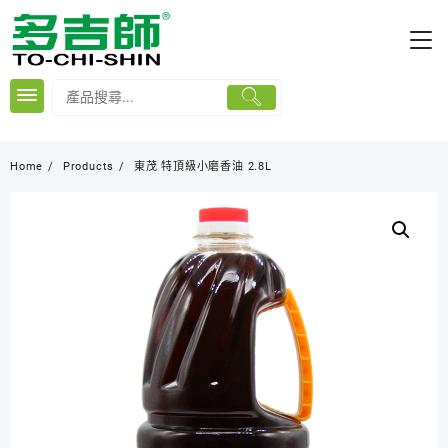
Skip
to
content
Home
Products
東茂 特頂級小磨香油 2.8L